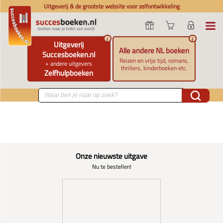
Uitgeverij & de grootste website voor zelfontwikkeling
i
i
Uitgeverij
Alle andere NL boeken
Succesboeken.nl
Reizen en vrije tijd, romans,
+ andere uitgevers
thrillers, kinderboeken etc.
Zelfhulpboeken
Onze nieuwste uitgave
Nu te bestellen!