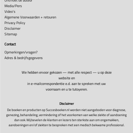
Ontmoet de auteur
Media/Pers
Video's
Algemene Voorwaarden + retouren
Privacy Policy
Disclaimer
Sitemap
Contact
Opmerkingen/vragen?
Adres & bedrijfsgegevens
We hebben ervoor gekozen — met alle respect — u op deze
website en
in e-mailcorrespondentie e.d. aan te spreken met uw
voornaam en u te tutoyeren.
Disclaimer
De boeken en producten op Succesboeken.nl worden niet aangeboden voor diagnose,
genezing, behandeling, vermindering of het voorkomen van welke ziekte of aandoening
dan ook. Wij bevelen de klanten en lezers ten sterkste aan om ongemakken,
aandoeningen en/of ziekten te bespreken met een medisch bekwame professional.