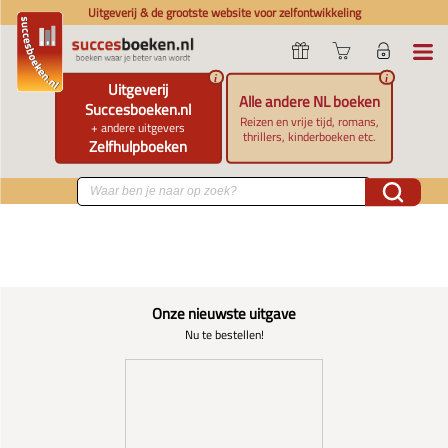
Uitgeverij & de grootste website voor zelfontwikkeling
i
i
Uitgeverij
Alle andere NL boeken
Succesboeken.nl
Reizen en vrije tijd, romans,
+ andere uitgevers
thrillers, kinderboeken etc.
Zelfhulpboeken
Onze nieuwste uitgave
Nu te bestellen!