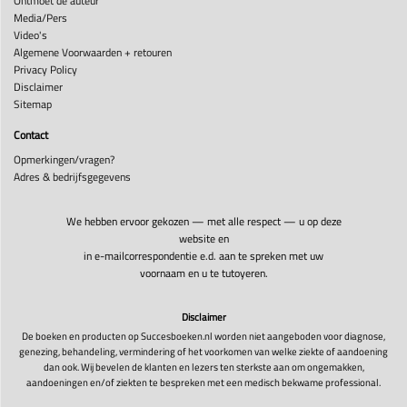
Ontmoet de auteur
Media/Pers
Video's
Algemene Voorwaarden + retouren
Privacy Policy
Disclaimer
Sitemap
Contact
Opmerkingen/vragen?
Adres & bedrijfsgegevens
We hebben ervoor gekozen — met alle respect — u op deze
website en
in e-mailcorrespondentie e.d. aan te spreken met uw
voornaam en u te tutoyeren.
Disclaimer
De boeken en producten op Succesboeken.nl worden niet aangeboden voor diagnose,
genezing, behandeling, vermindering of het voorkomen van welke ziekte of aandoening
dan ook. Wij bevelen de klanten en lezers ten sterkste aan om ongemakken,
aandoeningen en/of ziekten te bespreken met een medisch bekwame professional.