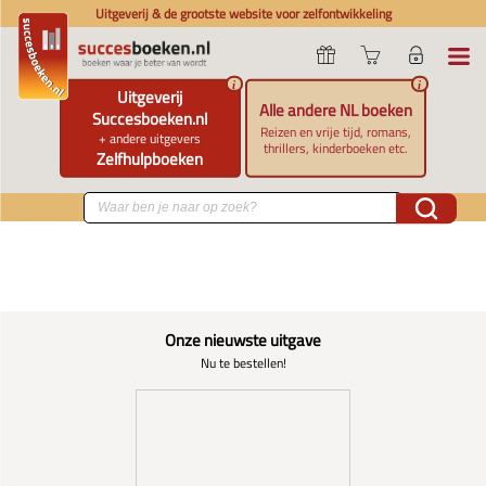
Uitgeverij & de grootste website voor zelfontwikkeling
i
i
Uitgeverij
Alle andere NL boeken
Succesboeken.nl
Reizen en vrije tijd, romans,
+ andere uitgevers
thrillers, kinderboeken etc.
Zelfhulpboeken
Onze nieuwste uitgave
Nu te bestellen!