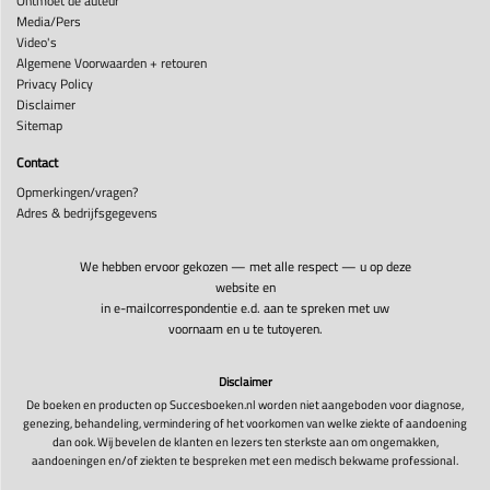
Ontmoet de auteur
Media/Pers
Video's
Algemene Voorwaarden + retouren
Privacy Policy
Disclaimer
Sitemap
Contact
Opmerkingen/vragen?
Adres & bedrijfsgegevens
We hebben ervoor gekozen — met alle respect — u op deze
website en
in e-mailcorrespondentie e.d. aan te spreken met uw
voornaam en u te tutoyeren.
Disclaimer
De boeken en producten op Succesboeken.nl worden niet aangeboden voor diagnose,
genezing, behandeling, vermindering of het voorkomen van welke ziekte of aandoening
dan ook. Wij bevelen de klanten en lezers ten sterkste aan om ongemakken,
aandoeningen en/of ziekten te bespreken met een medisch bekwame professional.