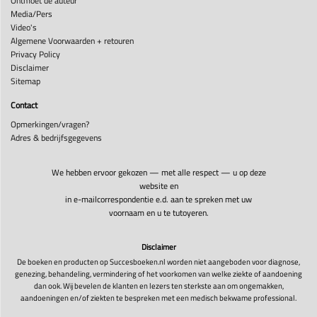
Ontmoet de auteur
Media/Pers
Video's
Algemene Voorwaarden + retouren
Privacy Policy
Disclaimer
Sitemap
Contact
Opmerkingen/vragen?
Adres & bedrijfsgegevens
We hebben ervoor gekozen — met alle respect — u op deze
website en
in e-mailcorrespondentie e.d. aan te spreken met uw
voornaam en u te tutoyeren.
Disclaimer
De boeken en producten op Succesboeken.nl worden niet aangeboden voor diagnose,
genezing, behandeling, vermindering of het voorkomen van welke ziekte of aandoening
dan ook. Wij bevelen de klanten en lezers ten sterkste aan om ongemakken,
aandoeningen en/of ziekten te bespreken met een medisch bekwame professional.