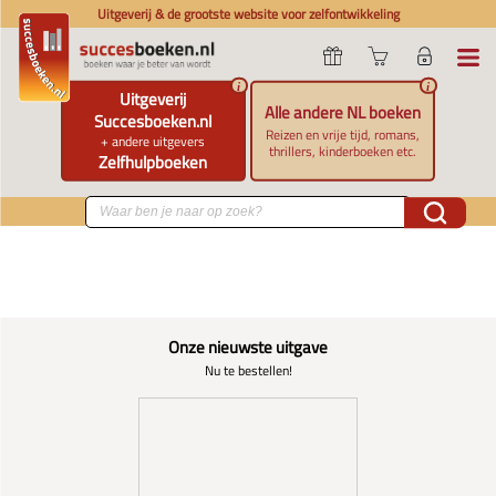
Uitgeverij & de grootste website voor zelfontwikkeling
i
i
Uitgeverij
Alle andere NL boeken
Succesboeken.nl
Reizen en vrije tijd, romans,
+ andere uitgevers
thrillers, kinderboeken etc.
Zelfhulpboeken
Onze nieuwste uitgave
Nu te bestellen!