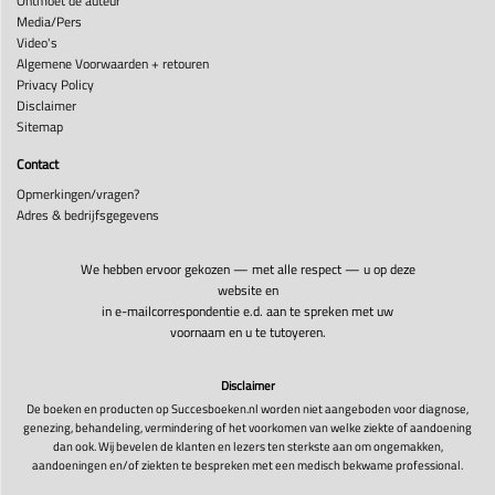
Ontmoet de auteur
Media/Pers
Video's
Algemene Voorwaarden + retouren
Privacy Policy
Disclaimer
Sitemap
Contact
Opmerkingen/vragen?
Adres & bedrijfsgegevens
We hebben ervoor gekozen — met alle respect — u op deze
website en
in e-mailcorrespondentie e.d. aan te spreken met uw
voornaam en u te tutoyeren.
Disclaimer
De boeken en producten op Succesboeken.nl worden niet aangeboden voor diagnose,
genezing, behandeling, vermindering of het voorkomen van welke ziekte of aandoening
dan ook. Wij bevelen de klanten en lezers ten sterkste aan om ongemakken,
aandoeningen en/of ziekten te bespreken met een medisch bekwame professional.