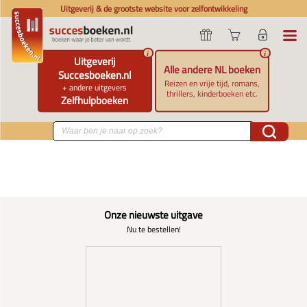
Uitgeverij & de grootste website voor zelfontwikkeling
i
i
Uitgeverij
Alle andere NL boeken
Succesboeken.nl
Reizen en vrije tijd, romans,
+ andere uitgevers
thrillers, kinderboeken etc.
Zelfhulpboeken
Onze nieuwste uitgave
Nu te bestellen!