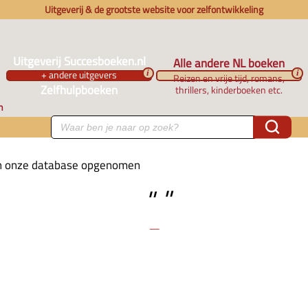
Uitgeverij & de grootste website voor zelfontwikkeling
Uitgeverij Succesboeken.nl
Alle andere NL boeken
+ andere uitgevers
i
i
Reizen en vrije tijd, romans,
Zelfhulpboeken
thrillers, kinderboeken etc.
n
 in onze database opgenomen