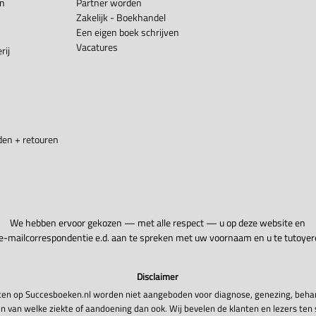
en
Partner worden
Zakelijk - Boekhandel
Een eigen boek schrijven
Vacatures
rij
en + retouren
We hebben ervoor gekozen — met alle respect — u op deze website en
 e-mailcorrespondentie e.d. aan te spreken met uw voornaam en u te tutoyer
Disclaimer
en op Succesboeken.nl worden niet aangeboden voor diagnose, genezing, beha
n van welke ziekte of aandoening dan ook. Wij bevelen de klanten en lezers ten