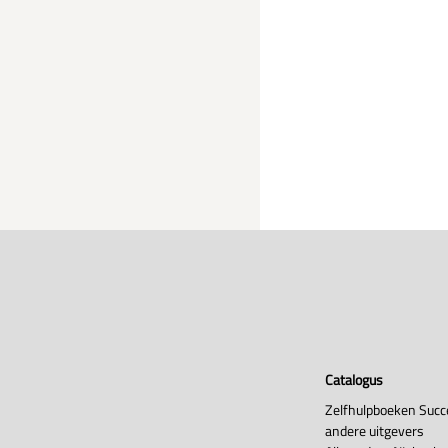
Catalogus
Zelfhulpboeken Succ
andere uitgevers