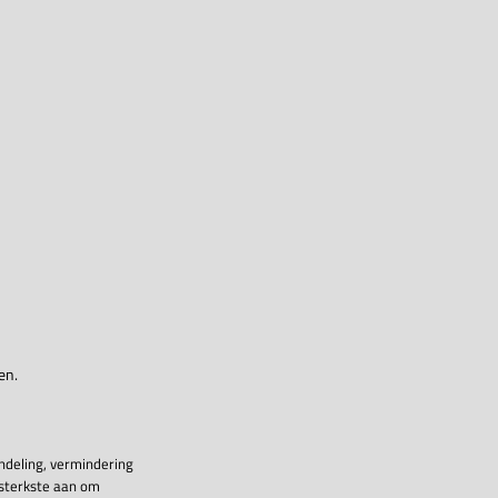
en.
ndeling, vermindering
 sterkste aan om