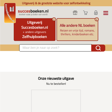
Uitgeverij & de grootste website voor zelfontwikkeling
i
i
Uitgeverij
Alle andere NL boeken
Succesboeken.nl
Reizen en vrije tijd, romans,
+ andere uitgevers
thrillers, kinderboeken etc.
Zelfhulpboeken
Onze nieuwste uitgave
Nu te bestellen!