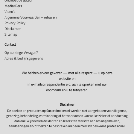
Ontmoet de auteur
Media/Pers
Video's
Algemene Voorwaarden + retouren
Privacy Policy
Disclaimer
Sitemap
Contact
Opmerkingen/vragen?
Adres & bedrijfsgegevens
We hebben ervoor gekozen — met alle respect — u op deze
website en
in e-mailcorrespondentie e.d. aan te spreken met uw
voornaam en u te tutoyeren.
Disclaimer
De boeken en producten op Succesboeken.nl worden niet aangeboden voor diagnose,
genezing, behandeling, vermindering of het voorkomen van welke ziekte of aandoening
dan ook. Wij bevelen de klanten en lezers ten sterkste aan om ongemakken,
aandoeningen en/of ziekten te bespreken met een medisch bekwame professional.