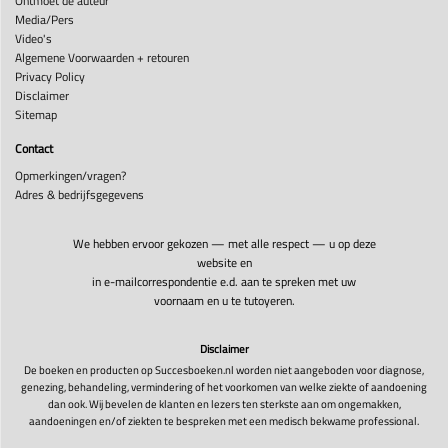
Ontmoet de auteur
Media/Pers
Video's
Algemene Voorwaarden + retouren
Privacy Policy
Disclaimer
Sitemap
Contact
Opmerkingen/vragen?
Adres & bedrijfsgegevens
We hebben ervoor gekozen — met alle respect — u op deze
website en
in e-mailcorrespondentie e.d. aan te spreken met uw
voornaam en u te tutoyeren.
Disclaimer
De boeken en producten op Succesboeken.nl worden niet aangeboden voor diagnose,
genezing, behandeling, vermindering of het voorkomen van welke ziekte of aandoening
dan ook. Wij bevelen de klanten en lezers ten sterkste aan om ongemakken,
aandoeningen en/of ziekten te bespreken met een medisch bekwame professional.