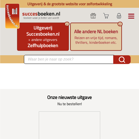
Uitgeverij & de grootste website voor zelfontwikkeling
i
i
Uitgeverij
Alle andere NL boeken
Succesboeken.nl
Reizen en vrije tijd, romans,
+ andere uitgevers
thrillers, kinderboeken etc.
Zelfhulpboeken
Onze nieuwste uitgave
Nu te bestellen!