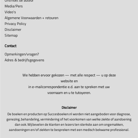
Ontmoet de auteur
Media/Pers
Video's
Algemene Voorwaarden + retouren
Privacy Policy
Disclaimer
Sitemap
Contact
Opmerkingen/vragen?
Adres & bedrijfsgegevens
We hebben ervoor gekozen — met alle respect — u op deze
website en
in e-mailcorrespondentie e.d. aan te spreken met uw
voornaam en u te tutoyeren.
Disclaimer
De boeken en producten op Succesboeken.nl worden niet aangeboden voor diagnose,
genezing, behandeling, vermindering of het voorkomen van welke ziekte of aandoening
dan ook. Wij bevelen de klanten en lezers ten sterkste aan om ongemakken,
aandoeningen en/of ziekten te bespreken met een medisch bekwame professional.