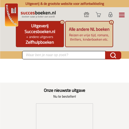
Uitgeverij & de grootste website voor zelfontwikkeling
i
i
Uitgeverij
Alle andere NL boeken
Succesboeken.nl
Reizen en vrije tijd, romans,
+ andere uitgevers
thrillers, kinderboeken etc.
Zelfhulpboeken
Onze nieuwste uitgave
Nu te bestellen!