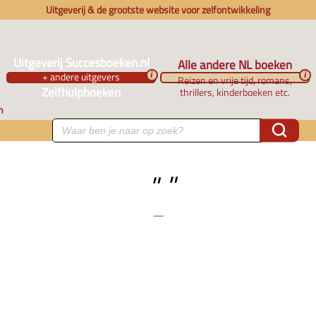
Uitgeverij & de grootste website voor zelfontwikkeling
Uitgeverij Succesboeken.nl
Alle andere NL boeken
+ andere uitgevers
i
i
Reizen en vrije tijd, romans,
Zelfhulpboeken
thrillers, kinderboeken etc.
n