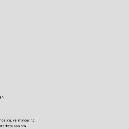
en.
ndeling, vermindering
 sterkste aan om