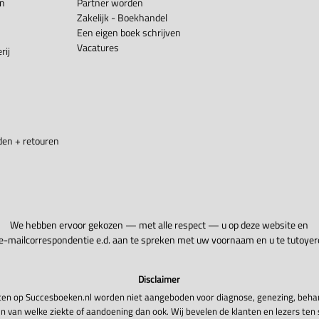
en
Partner worden
Zakelijk - Boekhandel
Een eigen boek schrijven
Vacatures
rij
en + retouren
We hebben ervoor gekozen — met alle respect — u op deze website en
 e-mailcorrespondentie e.d. aan te spreken met uw voornaam en u te tutoyer
Disclaimer
en op Succesboeken.nl worden niet aangeboden voor diagnose, genezing, beha
n van welke ziekte of aandoening dan ook. Wij bevelen de klanten en lezers ten