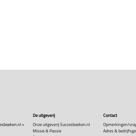
De uitgeverij
Contact
esboeken.nl +
Onze uitgeverij Succesboeken.nl
Opmerkingen/vra
Missie & Passie
Adres & bedrijfsg