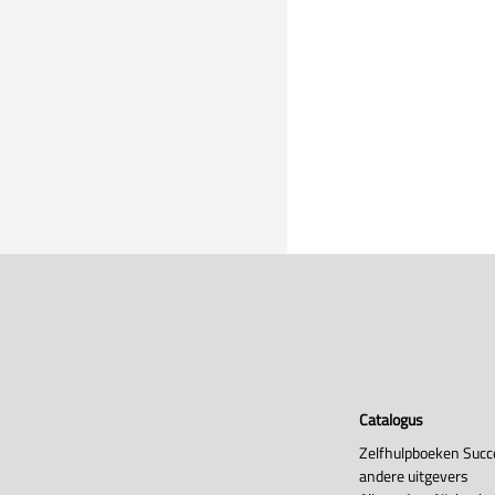
Catalogus
Zelfhulpboeken Succ
andere uitgevers