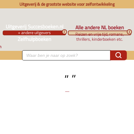
Uitgeverij & de grootste website voor zelfontwikkeling
Uitgeverij Succesboeken.nl
Alle andere NL boeken
+ andere uitgevers
i
i
Reizen en vrije tijd, romans,
Zelfhulpboeken
thrillers, kinderboeken etc.
n