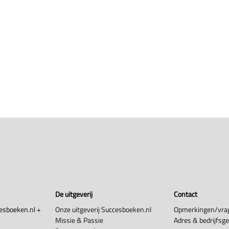
De uitgeverij
Contact
esboeken.nl +
Onze uitgeverij Succesboeken.nl
Opmerkingen/vra
Missie & Passie
Adres & bedrijfsg