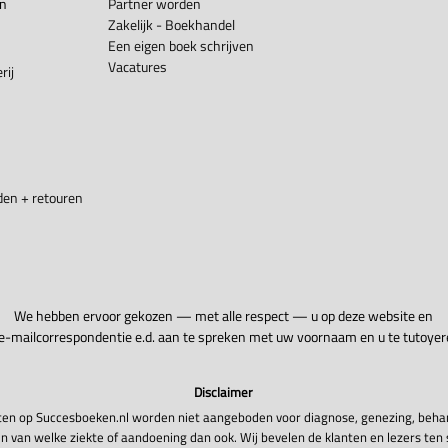
en
Partner worden
Zakelijk - Boekhandel
Een eigen boek schrijven
Vacatures
rij
en + retouren
We hebben ervoor gekozen — met alle respect — u op deze website en
 e-mailcorrespondentie e.d. aan te spreken met uw voornaam en u te tutoyer
Disclaimer
en op Succesboeken.nl worden niet aangeboden voor diagnose, genezing, beha
n van welke ziekte of aandoening dan ook. Wij bevelen de klanten en lezers ten