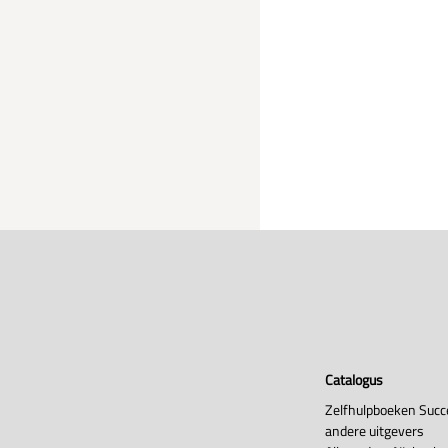
Catalogus
Zelfhulpboeken Succ
andere uitgevers