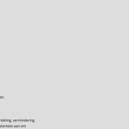
en.
ndeling, vermindering
 sterkste aan om