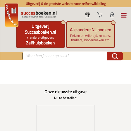
Uitgeverij & de grootste website voor zelfontwikkeling
i
i
Uitgeverij
Alle andere NL boeken
Succesboeken.nl
Reizen en vrije tijd, romans,
+ andere uitgevers
thrillers, kinderboeken etc.
Zelfhulpboeken
Onze nieuwste uitgave
Nu te bestellen!