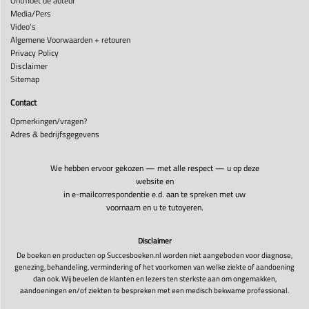
Ontmoet de auteur
Media/Pers
Video's
Algemene Voorwaarden + retouren
Privacy Policy
Disclaimer
Sitemap
Contact
Opmerkingen/vragen?
Adres & bedrijfsgegevens
We hebben ervoor gekozen — met alle respect — u op deze
website en
in e-mailcorrespondentie e.d. aan te spreken met uw
voornaam en u te tutoyeren.
Disclaimer
De boeken en producten op Succesboeken.nl worden niet aangeboden voor diagnose,
genezing, behandeling, vermindering of het voorkomen van welke ziekte of aandoening
dan ook. Wij bevelen de klanten en lezers ten sterkste aan om ongemakken,
aandoeningen en/of ziekten te bespreken met een medisch bekwame professional.