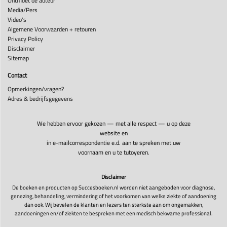
Ontmoet de auteur
Media/Pers
Video's
Algemene Voorwaarden + retouren
Privacy Policy
Disclaimer
Sitemap
Contact
Opmerkingen/vragen?
Adres & bedrijfsgegevens
We hebben ervoor gekozen — met alle respect — u op deze
website en
in e-mailcorrespondentie e.d. aan te spreken met uw
voornaam en u te tutoyeren.
Disclaimer
De boeken en producten op Succesboeken.nl worden niet aangeboden voor diagnose,
genezing, behandeling, vermindering of het voorkomen van welke ziekte of aandoening
dan ook. Wij bevelen de klanten en lezers ten sterkste aan om ongemakken,
aandoeningen en/of ziekten te bespreken met een medisch bekwame professional.