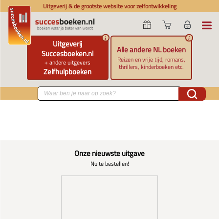
Uitgeverij & de grootste website voor zelfontwikkeling
i
i
Uitgeverij
Alle andere NL boeken
Succesboeken.nl
Reizen en vrije tijd, romans,
+ andere uitgevers
thrillers, kinderboeken etc.
Zelfhulpboeken
Onze nieuwste uitgave
Nu te bestellen!