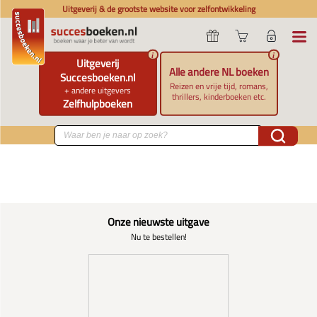
Uitgeverij & de grootste website voor zelfontwikkeling
i
i
Uitgeverij
Alle andere NL boeken
Succesboeken.nl
Reizen en vrije tijd, romans,
+ andere uitgevers
thrillers, kinderboeken etc.
Zelfhulpboeken
Onze nieuwste uitgave
Nu te bestellen!