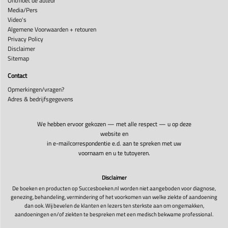
Ontmoet de auteur
Media/Pers
Video's
Algemene Voorwaarden + retouren
Privacy Policy
Disclaimer
Sitemap
Contact
Opmerkingen/vragen?
Adres & bedrijfsgegevens
We hebben ervoor gekozen — met alle respect — u op deze
website en
in e-mailcorrespondentie e.d. aan te spreken met uw
voornaam en u te tutoyeren.
Disclaimer
De boeken en producten op Succesboeken.nl worden niet aangeboden voor diagnose,
genezing, behandeling, vermindering of het voorkomen van welke ziekte of aandoening
dan ook. Wij bevelen de klanten en lezers ten sterkste aan om ongemakken,
aandoeningen en/of ziekten te bespreken met een medisch bekwame professional.