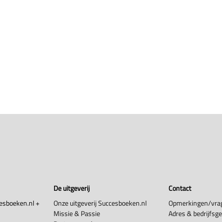
De uitgeverij
Contact
esboeken.nl +
Onze uitgeverij Succesboeken.nl
Opmerkingen/vra
Missie & Passie
Adres & bedrijfsg