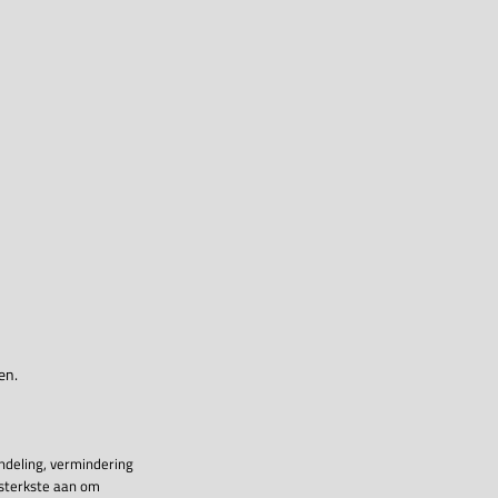
en.
ndeling, vermindering
 sterkste aan om