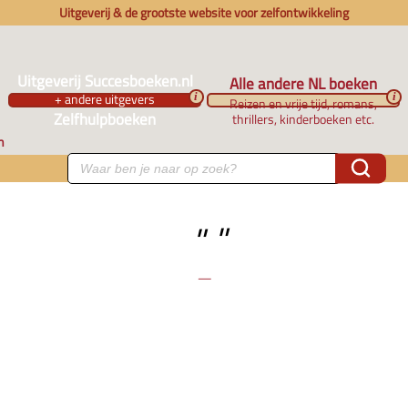
Uitgeverij & de grootste website voor zelfontwikkeling
Uitgeverij Succesboeken.nl
Alle andere NL boeken
+ andere uitgevers
i
i
Reizen en vrije tijd, romans,
Zelfhulpboeken
thrillers, kinderboeken etc.
n