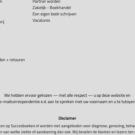
en
Partner worden
Zakelijk - Boekhandel
Een eigen boek schrijven
Vacatures
rij
en + retouren
We hebben ervoor gekozen — met alle respect — u op deze website en
 e-mailcorrespondentie e.d. aan te spreken met uw voornaam en u te tutoyer
Disclaimer
en op Succesboeken.nl worden niet aangeboden voor diagnose, genezing, beha
n van welke ziekte of aandoening dan ook. Wij bevelen de klanten en lezers ten