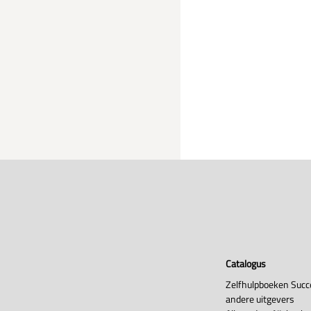
Catalogus
Zelfhulpboeken Succ
andere uitgevers