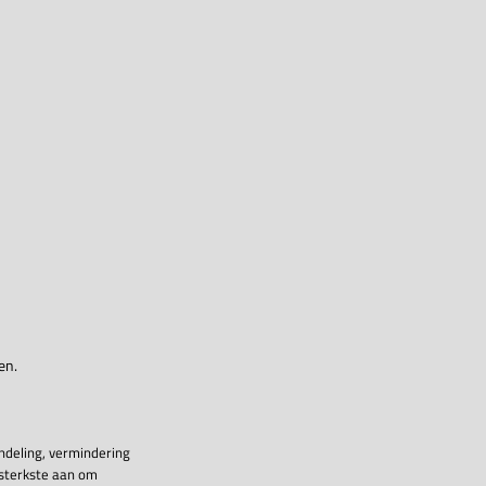
en.
ndeling, vermindering
 sterkste aan om