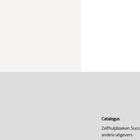
Catalogus
Zelfhulpboeken Succ
andere uitgevers