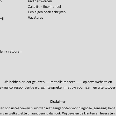
en
Partner worden
Zakelijk - Boekhandel
Een eigen boek schrijven
Vacatures
rij
en + retouren
We hebben ervoor gekozen — met alle respect — u op deze website en
 e-mailcorrespondentie e.d. aan te spreken met uw voornaam en u te tutoyer
Disclaimer
en op Succesboeken.nl worden niet aangeboden voor diagnose, genezing, beha
n van welke ziekte of aandoening dan ook. Wij bevelen de klanten en lezers ten