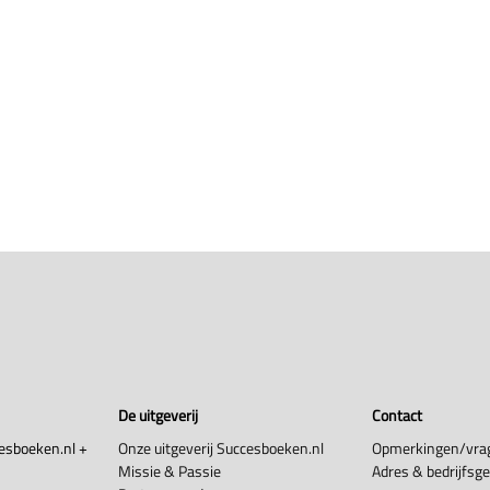
De uitgeverij
Contact
esboeken.nl +
Onze uitgeverij Succesboeken.nl
Opmerkingen/vra
Missie & Passie
Adres & bedrijfsg