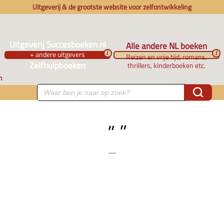
Uitgeverij & de grootste website voor zelfontwikkeling
Uitgeverij Succesboeken.nl
Alle andere NL boeken
+ andere uitgevers
i
i
Reizen en vrije tijd, romans,
Zelfhulpboeken
thrillers, kinderboeken etc.
n