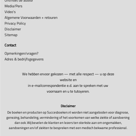
Ontmoet de auteur
Media/Pers
Video's
Algemene Voorwaarden + retouren
Privacy Policy
Disclaimer
Sitemap
Contact
Opmerkingen/vragen?
Adres & bedrijfsgegevens
We hebben ervoor gekozen — met alle respect — u op deze
website en
in e-mailcorrespondentie e.d. aan te spreken met uw
voornaam en u te tutoyeren.
Disclaimer
De boeken en producten op Succesboeken.nl worden niet aangeboden voor diagnose,
genezing, behandeling, vermindering of het voorkomen van welke ziekte of aandoening
dan ook. Wij bevelen de klanten en lezers ten sterkste aan om ongemakken,
aandoeningen en/of ziekten te bespreken met een medisch bekwame professional.