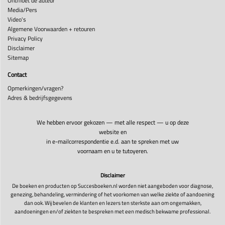
Ontmoet de auteur
Media/Pers
Video's
Algemene Voorwaarden + retouren
Privacy Policy
Disclaimer
Sitemap
Contact
Opmerkingen/vragen?
Adres & bedrijfsgegevens
We hebben ervoor gekozen — met alle respect — u op deze
website en
in e-mailcorrespondentie e.d. aan te spreken met uw
voornaam en u te tutoyeren.
Disclaimer
De boeken en producten op Succesboeken.nl worden niet aangeboden voor diagnose,
genezing, behandeling, vermindering of het voorkomen van welke ziekte of aandoening
dan ook. Wij bevelen de klanten en lezers ten sterkste aan om ongemakken,
aandoeningen en/of ziekten te bespreken met een medisch bekwame professional.