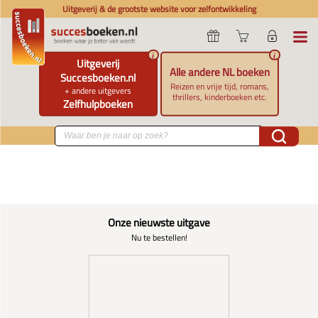
Uitgeverij & de grootste website voor zelfontwikkeling
i
i
Uitgeverij
Alle andere NL boeken
Succesboeken.nl
Reizen en vrije tijd, romans,
+ andere uitgevers
thrillers, kinderboeken etc.
Zelfhulpboeken
Onze nieuwste uitgave
Nu te bestellen!