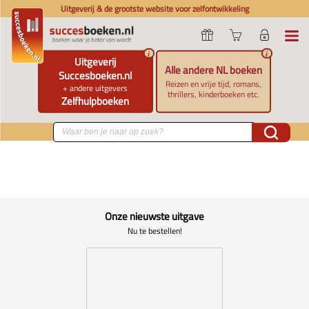
Uitgeverij & de grootste website voor zelfontwikkeling
i
i
Uitgeverij
Alle andere NL boeken
Succesboeken.nl
Reizen en vrije tijd, romans,
+ andere uitgevers
thrillers, kinderboeken etc.
Zelfhulpboeken
Onze nieuwste uitgave
Nu te bestellen!