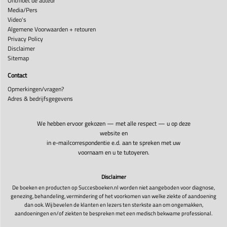
Ontmoet de auteur
Media/Pers
Video's
Algemene Voorwaarden + retouren
Privacy Policy
Disclaimer
Sitemap
Contact
Opmerkingen/vragen?
Adres & bedrijfsgegevens
We hebben ervoor gekozen — met alle respect — u op deze
website en
in e-mailcorrespondentie e.d. aan te spreken met uw
voornaam en u te tutoyeren.
Disclaimer
De boeken en producten op Succesboeken.nl worden niet aangeboden voor diagnose,
genezing, behandeling, vermindering of het voorkomen van welke ziekte of aandoening
dan ook. Wij bevelen de klanten en lezers ten sterkste aan om ongemakken,
aandoeningen en/of ziekten te bespreken met een medisch bekwame professional.