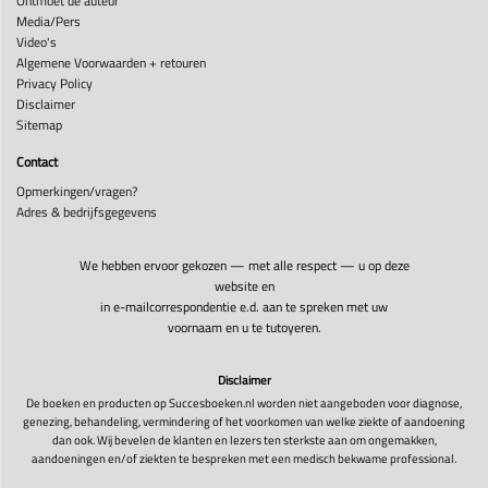
Ontmoet de auteur
Media/Pers
Video's
Algemene Voorwaarden + retouren
Privacy Policy
Disclaimer
Sitemap
Contact
Opmerkingen/vragen?
Adres & bedrijfsgegevens
We hebben ervoor gekozen — met alle respect — u op deze
website en
in e-mailcorrespondentie e.d. aan te spreken met uw
voornaam en u te tutoyeren.
Disclaimer
De boeken en producten op Succesboeken.nl worden niet aangeboden voor diagnose,
genezing, behandeling, vermindering of het voorkomen van welke ziekte of aandoening
dan ook. Wij bevelen de klanten en lezers ten sterkste aan om ongemakken,
aandoeningen en/of ziekten te bespreken met een medisch bekwame professional.