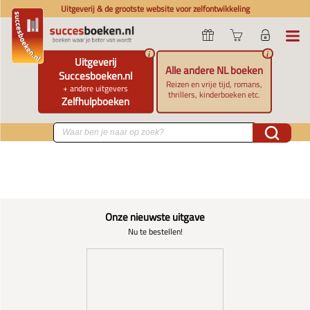
Uitgeverij & de grootste website voor zelfontwikkeling
i
i
Uitgeverij
Alle andere NL boeken
Succesboeken.nl
Reizen en vrije tijd, romans,
+ andere uitgevers
thrillers, kinderboeken etc.
Zelfhulpboeken
Onze nieuwste uitgave
Nu te bestellen!