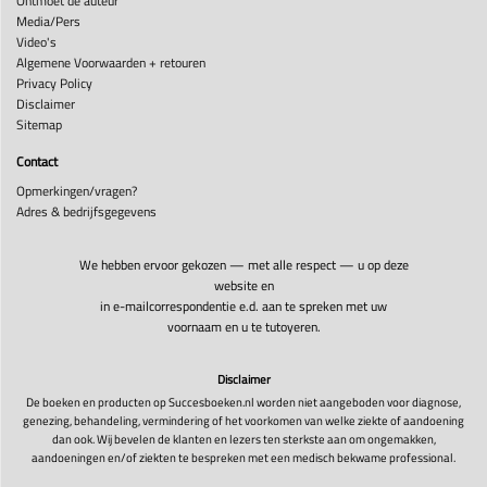
Ontmoet de auteur
Media/Pers
Video's
Algemene Voorwaarden + retouren
Privacy Policy
Disclaimer
Sitemap
Contact
Opmerkingen/vragen?
Adres & bedrijfsgegevens
We hebben ervoor gekozen — met alle respect — u op deze
website en
in e-mailcorrespondentie e.d. aan te spreken met uw
voornaam en u te tutoyeren.
Disclaimer
De boeken en producten op Succesboeken.nl worden niet aangeboden voor diagnose,
genezing, behandeling, vermindering of het voorkomen van welke ziekte of aandoening
dan ook. Wij bevelen de klanten en lezers ten sterkste aan om ongemakken,
aandoeningen en/of ziekten te bespreken met een medisch bekwame professional.