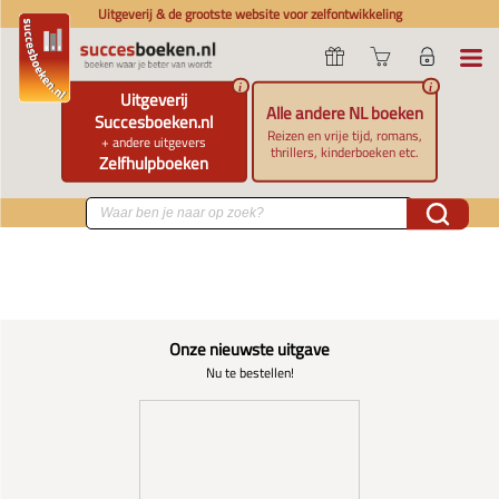
Uitgeverij & de grootste website voor zelfontwikkeling
i
i
Uitgeverij
Alle andere NL boeken
Succesboeken.nl
Reizen en vrije tijd, romans,
+ andere uitgevers
thrillers, kinderboeken etc.
Zelfhulpboeken
Onze nieuwste uitgave
Nu te bestellen!