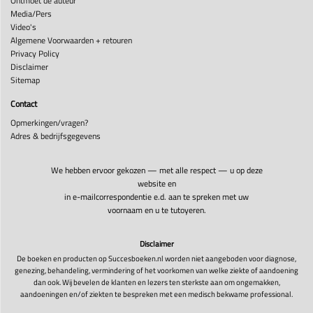
Ontmoet de auteur
Media/Pers
Video's
Algemene Voorwaarden + retouren
Privacy Policy
Disclaimer
Sitemap
Contact
Opmerkingen/vragen?
Adres & bedrijfsgegevens
We hebben ervoor gekozen — met alle respect — u op deze
website en
in e-mailcorrespondentie e.d. aan te spreken met uw
voornaam en u te tutoyeren.
Disclaimer
De boeken en producten op Succesboeken.nl worden niet aangeboden voor diagnose,
genezing, behandeling, vermindering of het voorkomen van welke ziekte of aandoening
dan ook. Wij bevelen de klanten en lezers ten sterkste aan om ongemakken,
aandoeningen en/of ziekten te bespreken met een medisch bekwame professional.