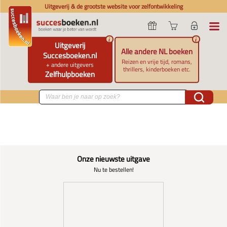
Uitgeverij & de grootste website voor zelfontwikkeling
i
i
Uitgeverij
Alle andere NL boeken
Succesboeken.nl
Reizen en vrije tijd, romans,
+ andere uitgevers
thrillers, kinderboeken etc.
Zelfhulpboeken
Onze nieuwste uitgave
Nu te bestellen!