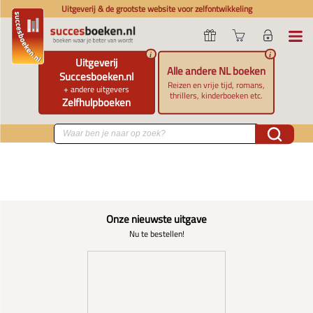
Uitgeverij & de grootste website voor zelfontwikkeling
i
i
Uitgeverij
Alle andere NL boeken
Succesboeken.nl
Reizen en vrije tijd, romans,
+ andere uitgevers
thrillers, kinderboeken etc.
Zelfhulpboeken
Onze nieuwste uitgave
Nu te bestellen!