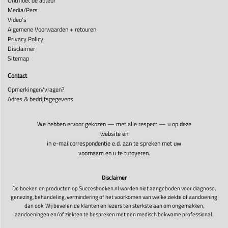
Ontmoet de auteur
Media/Pers
Video's
Algemene Voorwaarden + retouren
Privacy Policy
Disclaimer
Sitemap
Contact
Opmerkingen/vragen?
Adres & bedrijfsgegevens
We hebben ervoor gekozen — met alle respect — u op deze
website en
in e-mailcorrespondentie e.d. aan te spreken met uw
voornaam en u te tutoyeren.
Disclaimer
De boeken en producten op Succesboeken.nl worden niet aangeboden voor diagnose,
genezing, behandeling, vermindering of het voorkomen van welke ziekte of aandoening
dan ook. Wij bevelen de klanten en lezers ten sterkste aan om ongemakken,
aandoeningen en/of ziekten te bespreken met een medisch bekwame professional.