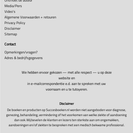
Ontmoet de auteur
Media/Pers
Video's
Algemene Voorwaarden + retouren
Privacy Policy
Disclaimer
Sitemap
Contact
Opmerkingen/vragen?
Adres & bedrijfsgegevens
We hebben ervoor gekozen — met alle respect — u op deze
website en
in e-mailcorrespondentie e.d. aan te spreken met uw
voornaam en u te tutoyeren.
Disclaimer
De boeken en producten op Succesboeken.nl worden niet aangeboden voor diagnose,
genezing, behandeling, vermindering of het voorkomen van welke ziekte of aandoening
dan ook. Wij bevelen de klanten en lezers ten sterkste aan om ongemakken,
aandoeningen en/of ziekten te bespreken met een medisch bekwame professional.