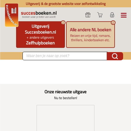
Uitgeverij & de grootste website voor zelfontwikkeling
i
i
Uitgeverij
Alle andere NL boeken
Succesboeken.nl
Reizen en vrije tijd, romans,
+ andere uitgevers
thrillers, kinderboeken etc.
Zelfhulpboeken
Onze nieuwste uitgave
Nu te bestellen!