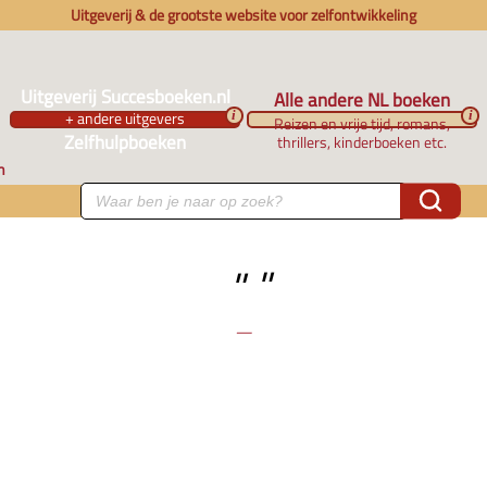
Uitgeverij & de grootste website voor zelfontwikkeling
Uitgeverij Succesboeken.nl
Alle andere NL boeken
+ andere uitgevers
i
i
Reizen en vrije tijd, romans,
Zelfhulpboeken
thrillers, kinderboeken etc.
n