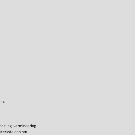
en.
ndeling, vermindering
 sterkste aan om