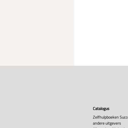
Catalogus
Zelfhulpboeken Succ
andere uitgevers