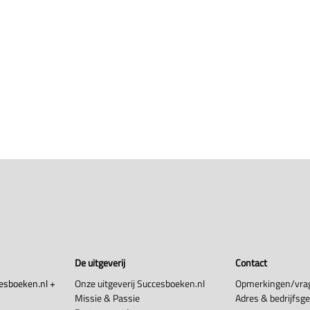
De uitgeverij
Contact
esboeken.nl +
Onze uitgeverij Succesboeken.nl
Opmerkingen/vra
Missie & Passie
Adres & bedrijfsg