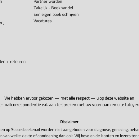
en
Partner worden
Zakelijk - Boekhandel
Een eigen boek schrijven
Vacatures
rij
en + retouren
We hebben ervoor gekozen — met alle respect — u op deze website en
 e-mailcorrespondentie e.d. aan te spreken met uw voornaam en u te tutoyer
Disclaimer
en op Succesboeken.nl worden niet aangeboden voor diagnose, genezing, beha
n van welke ziekte of aandoening dan ook. Wij bevelen de klanten en lezers ten