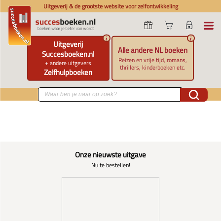
Uitgeverij & de grootste website voor zelfontwikkeling
i
i
Uitgeverij
Alle andere NL boeken
Succesboeken.nl
Reizen en vrije tijd, romans,
+ andere uitgevers
thrillers, kinderboeken etc.
Zelfhulpboeken
Onze nieuwste uitgave
Nu te bestellen!