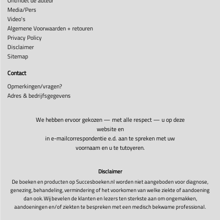
Ontmoet de auteur
Media/Pers
Video's
Algemene Voorwaarden + retouren
Privacy Policy
Disclaimer
Sitemap
Contact
Opmerkingen/vragen?
Adres & bedrijfsgegevens
We hebben ervoor gekozen — met alle respect — u op deze
website en
in e-mailcorrespondentie e.d. aan te spreken met uw
voornaam en u te tutoyeren.
Disclaimer
De boeken en producten op Succesboeken.nl worden niet aangeboden voor diagnose,
genezing, behandeling, vermindering of het voorkomen van welke ziekte of aandoening
dan ook. Wij bevelen de klanten en lezers ten sterkste aan om ongemakken,
aandoeningen en/of ziekten te bespreken met een medisch bekwame professional.