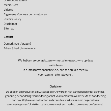
Ontmoet de auteur
Media/Pers
Video's
Algemene Voorwaarden + retouren
Privacy Policy
Disclaimer
Sitemap
Contact
Opmerkingen/vragen?
Adres & bedrijfsgegevens
We hebben ervoor gekozen — met alle respect — u op deze
website en
in e-mailcorrespondentie e.d. aan te spreken met uw
voornaam en u te tutoyeren.
Disclaimer
De boeken en producten op Succesboeken.nl worden niet aangeboden voor diagnose,
genezing, behandeling, vermindering of het voorkomen van welke ziekte of aandoening
dan ook. Wij bevelen de klanten en lezers ten sterkste aan om ongemakken,
aandoeningen en/of ziekten te bespreken met een medisch bekwame professional.