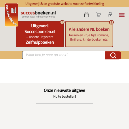
Uitgeverij & de grootste website voor zelfontwikkeling
i
i
Uitgeverij
Alle andere NL boeken
Succesboeken.nl
Reizen en vrije tijd, romans,
+ andere uitgevers
thrillers, kinderboeken etc.
Zelfhulpboeken
Onze nieuwste uitgave
Nu te bestellen!