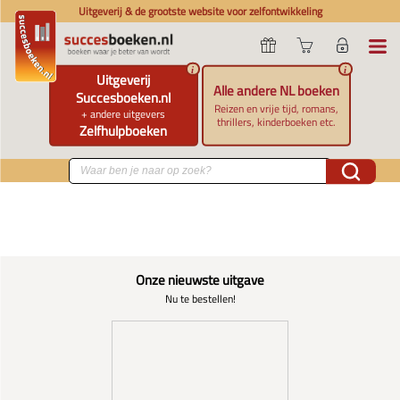
Uitgeverij & de grootste website voor zelfontwikkeling
i
i
Uitgeverij
Alle andere NL boeken
Succesboeken.nl
Reizen en vrije tijd, romans,
+ andere uitgevers
thrillers, kinderboeken etc.
Zelfhulpboeken
Onze nieuwste uitgave
Nu te bestellen!