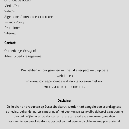
Ontmoet de auteur
Media/Pers
Video's
Algemene Voorwaarden + retouren
Privacy Policy
Disclaimer
Sitemap
Contact
Opmerkingen/vragen?
Adres & bedrijfsgegevens
We hebben ervoor gekozen — met alle respect — u op deze
website en
in e-mailcorrespondentie e.d. aan te spreken met uw
voornaam en u te tutoyeren.
Disclaimer
De boeken en producten op Succesboeken.nl worden niet aangeboden voor diagnose,
genezing, behandeling, vermindering of het voorkomen van welke ziekte of aandoening
dan ook. Wij bevelen de klanten en lezers ten sterkste aan om ongemakken,
aandoeningen en/of ziekten te bespreken met een medisch bekwame professional.