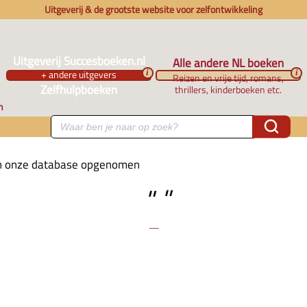
Uitgeverij & de grootste website voor zelfontwikkeling
Uitgeverij Succesboeken.nl
Alle andere NL boeken
+ andere uitgevers
i
i
Reizen en vrije tijd, romans,
Zelfhulpboeken
thrillers, kinderboeken etc.
n
 in onze database opgenomen