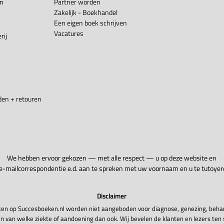
en
Partner worden
Zakelijk - Boekhandel
Een eigen boek schrijven
Vacatures
rij
en + retouren
We hebben ervoor gekozen — met alle respect — u op deze website en
 e-mailcorrespondentie e.d. aan te spreken met uw voornaam en u te tutoyer
Disclaimer
en op Succesboeken.nl worden niet aangeboden voor diagnose, genezing, beha
n van welke ziekte of aandoening dan ook. Wij bevelen de klanten en lezers ten