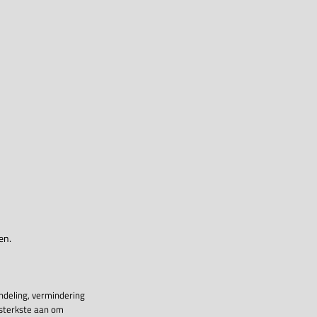
en.
ndeling, vermindering
 sterkste aan om