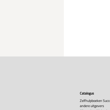
Catalogus
Zelfhulpboeken Succ
andere uitgevers