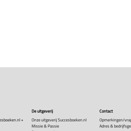
De uitgeverij
Contact
esboeken.nl +
Onze uitgeverij Succesboeken.nl
Opmerkingen/vra
Missie & Passie
Adres & bedrijfsg