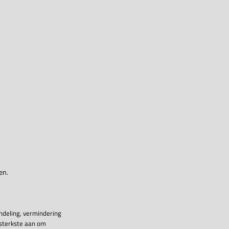
en.
ndeling, vermindering
 sterkste aan om