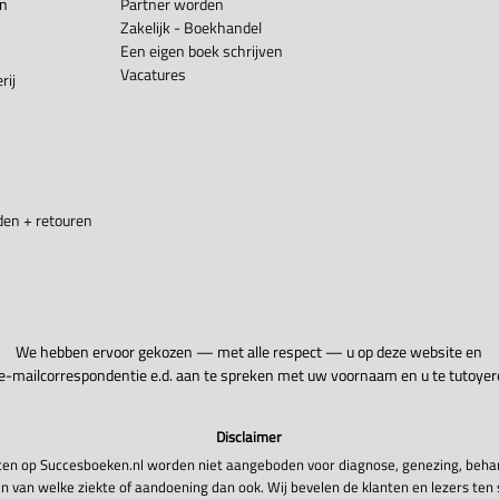
en
Partner worden
Zakelijk - Boekhandel
Een eigen boek schrijven
Vacatures
rij
en + retouren
We hebben ervoor gekozen — met alle respect — u op deze website en
 e-mailcorrespondentie e.d. aan te spreken met uw voornaam en u te tutoyer
Disclaimer
en op Succesboeken.nl worden niet aangeboden voor diagnose, genezing, beha
n van welke ziekte of aandoening dan ook. Wij bevelen de klanten en lezers ten