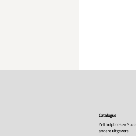
Catalogus
Zelfhulpboeken Succ
andere uitgevers