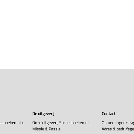
De uitgeverij
Contact
esboeken.nl +
Onze uitgeverij Succesboeken.nl
Opmerkingen/vra
Missie & Passie
Adres & bedrijfsg