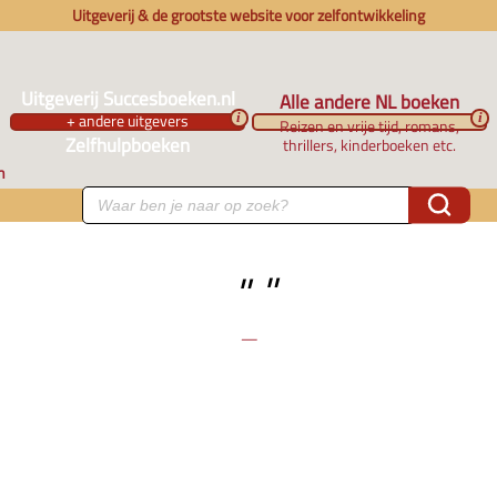
Uitgeverij & de grootste website voor zelfontwikkeling
Uitgeverij Succesboeken.nl
Alle andere NL boeken
+ andere uitgevers
i
i
Reizen en vrije tijd, romans,
Zelfhulpboeken
thrillers, kinderboeken etc.
n