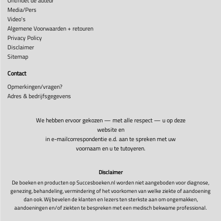
Ontmoet de auteur
Media/Pers
Video's
Algemene Voorwaarden + retouren
Privacy Policy
Disclaimer
Sitemap
Contact
Opmerkingen/vragen?
Adres & bedrijfsgegevens
We hebben ervoor gekozen — met alle respect — u op deze
website en
in e-mailcorrespondentie e.d. aan te spreken met uw
voornaam en u te tutoyeren.
Disclaimer
De boeken en producten op Succesboeken.nl worden niet aangeboden voor diagnose,
genezing, behandeling, vermindering of het voorkomen van welke ziekte of aandoening
dan ook. Wij bevelen de klanten en lezers ten sterkste aan om ongemakken,
aandoeningen en/of ziekten te bespreken met een medisch bekwame professional.