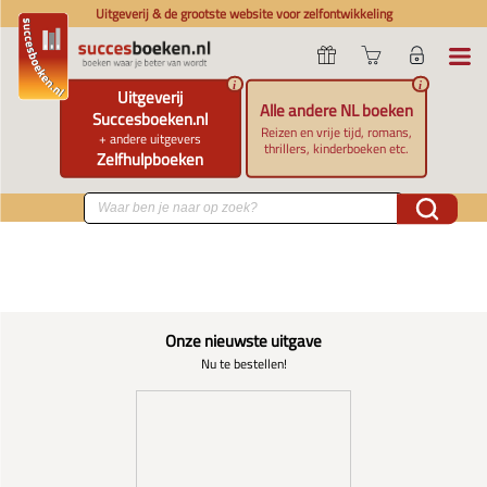
Uitgeverij & de grootste website voor zelfontwikkeling
i
i
Uitgeverij
Alle andere NL boeken
Succesboeken.nl
Reizen en vrije tijd, romans,
+ andere uitgevers
thrillers, kinderboeken etc.
Zelfhulpboeken
Onze nieuwste uitgave
Nu te bestellen!