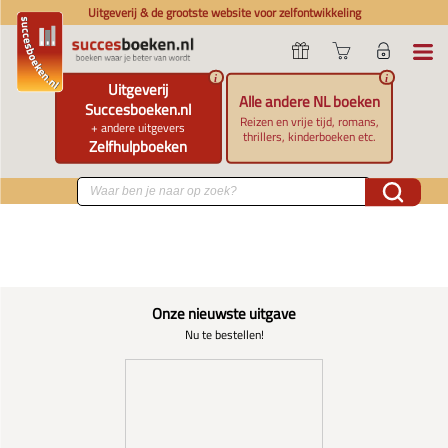
Uitgeverij & de grootste website voor zelfontwikkeling
i
i
Uitgeverij
Alle andere NL boeken
Succesboeken.nl
Reizen en vrije tijd, romans,
+ andere uitgevers
thrillers, kinderboeken etc.
Zelfhulpboeken
Onze nieuwste uitgave
Nu te bestellen!