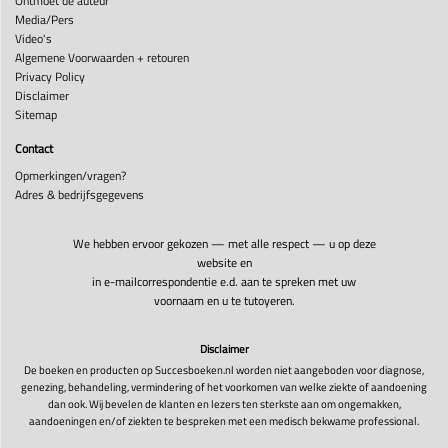
Ontmoet de auteur
Media/Pers
Video's
Algemene Voorwaarden + retouren
Privacy Policy
Disclaimer
Sitemap
Contact
Opmerkingen/vragen?
Adres & bedrijfsgegevens
We hebben ervoor gekozen — met alle respect — u op deze
website en
in e-mailcorrespondentie e.d. aan te spreken met uw
voornaam en u te tutoyeren.
Disclaimer
De boeken en producten op Succesboeken.nl worden niet aangeboden voor diagnose,
genezing, behandeling, vermindering of het voorkomen van welke ziekte of aandoening
dan ook. Wij bevelen de klanten en lezers ten sterkste aan om ongemakken,
aandoeningen en/of ziekten te bespreken met een medisch bekwame professional.