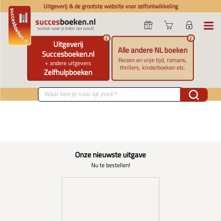
Uitgeverij & de grootste website voor zelfontwikkeling
i
i
Uitgeverij
Alle andere NL boeken
Succesboeken.nl
Reizen en vrije tijd, romans,
+ andere uitgevers
thrillers, kinderboeken etc.
Zelfhulpboeken
Onze nieuwste uitgave
Nu te bestellen!