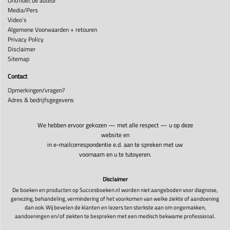
Ontmoet de auteur
Media/Pers
Video's
Algemene Voorwaarden + retouren
Privacy Policy
Disclaimer
Sitemap
Contact
Opmerkingen/vragen?
Adres & bedrijfsgegevens
We hebben ervoor gekozen — met alle respect — u op deze
website en
in e-mailcorrespondentie e.d. aan te spreken met uw
voornaam en u te tutoyeren.
Disclaimer
De boeken en producten op Succesboeken.nl worden niet aangeboden voor diagnose,
genezing, behandeling, vermindering of het voorkomen van welke ziekte of aandoening
dan ook. Wij bevelen de klanten en lezers ten sterkste aan om ongemakken,
aandoeningen en/of ziekten te bespreken met een medisch bekwame professional.