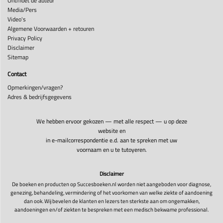
Ontmoet de auteur
Media/Pers
Video's
Algemene Voorwaarden + retouren
Privacy Policy
Disclaimer
Sitemap
Contact
Opmerkingen/vragen?
Adres & bedrijfsgegevens
We hebben ervoor gekozen — met alle respect — u op deze
website en
in e-mailcorrespondentie e.d. aan te spreken met uw
voornaam en u te tutoyeren.
Disclaimer
De boeken en producten op Succesboeken.nl worden niet aangeboden voor diagnose,
genezing, behandeling, vermindering of het voorkomen van welke ziekte of aandoening
dan ook. Wij bevelen de klanten en lezers ten sterkste aan om ongemakken,
aandoeningen en/of ziekten te bespreken met een medisch bekwame professional.