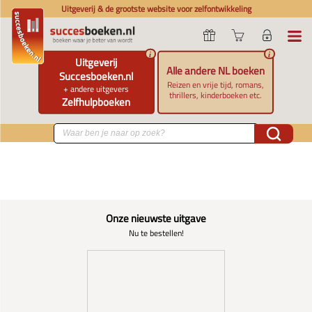
Uitgeverij & de grootste website voor zelfontwikkeling
i
i
Uitgeverij
Alle andere NL boeken
Succesboeken.nl
Reizen en vrije tijd, romans,
+ andere uitgevers
thrillers, kinderboeken etc.
Zelfhulpboeken
Onze nieuwste uitgave
Nu te bestellen!