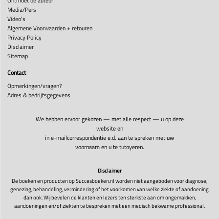
Ontmoet de auteur
Media/Pers
Video's
Algemene Voorwaarden + retouren
Privacy Policy
Disclaimer
Sitemap
Contact
Opmerkingen/vragen?
Adres & bedrijfsgegevens
We hebben ervoor gekozen — met alle respect — u op deze
website en
in e-mailcorrespondentie e.d. aan te spreken met uw
voornaam en u te tutoyeren.
Disclaimer
De boeken en producten op Succesboeken.nl worden niet aangeboden voor diagnose,
genezing, behandeling, vermindering of het voorkomen van welke ziekte of aandoening
dan ook. Wij bevelen de klanten en lezers ten sterkste aan om ongemakken,
aandoeningen en/of ziekten te bespreken met een medisch bekwame professional.