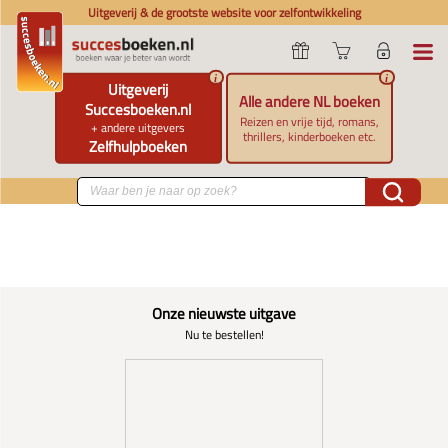
Uitgeverij & de grootste website voor zelfontwikkeling
i
i
Uitgeverij
Alle andere NL boeken
Succesboeken.nl
Reizen en vrije tijd, romans,
+ andere uitgevers
thrillers, kinderboeken etc.
Zelfhulpboeken
Onze nieuwste uitgave
Nu te bestellen!