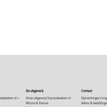
De uitgeverij
Contact
esboeken.nl +
Onze uitgeverij Succesboeken.nl
Opmerkingen/vra
Missie & Passie
Adres & bedrijfsg