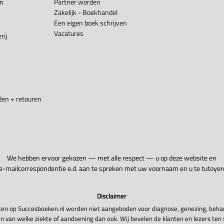
en
Partner worden
Zakelijk - Boekhandel
Een eigen boek schrijven
Vacatures
rij
en + retouren
We hebben ervoor gekozen — met alle respect — u op deze website en
 e-mailcorrespondentie e.d. aan te spreken met uw voornaam en u te tutoyer
Disclaimer
en op Succesboeken.nl worden niet aangeboden voor diagnose, genezing, beha
n van welke ziekte of aandoening dan ook. Wij bevelen de klanten en lezers ten