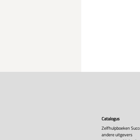
Catalogus
Zelfhulpboeken Succ
andere uitgevers