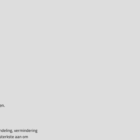
en.
ndeling, vermindering
 sterkste aan om