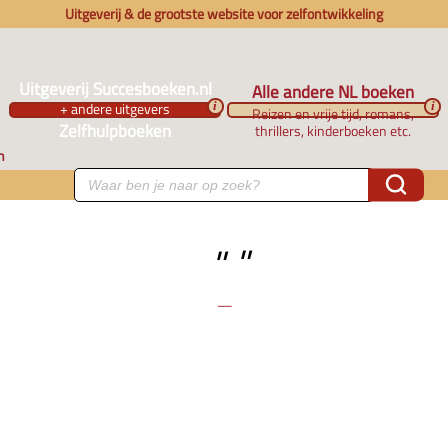
Uitgeverij & de grootste website voor zelfontwikkeling
Uitgeverij Succesboeken.nl
Alle andere NL boeken
+ andere uitgevers
i
i
Reizen en vrije tijd, romans,
Zelfhulpboeken
thrillers, kinderboeken etc.
n