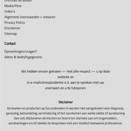
Ontmoet de auteur
Media/Pers
Video's
Algemene Voorwaarden + retouren
Privacy Policy
Disclaimer
Sitemap
Contact
Opmerkingen/vragen?
Adres & bedrijfsgegevens
We hebben ervoor gekozen — met alle respect — u op deze
website en
in e-mailcorrespondentie e.d. aan te spreken met uw
voornaam en u te tutoyeren.
Disclaimer
De boeken en producten op Succesboeken.nl worden niet aangeboden voor diagnose,
genezing, behandeling, vermindering of het voorkomen van welke ziekte of aandoening
dan ook. Wij bevelen de klanten en lezers ten sterkste aan om ongemakken,
aandoeningen en/of ziekten te bespreken met een medisch bekwame professional.