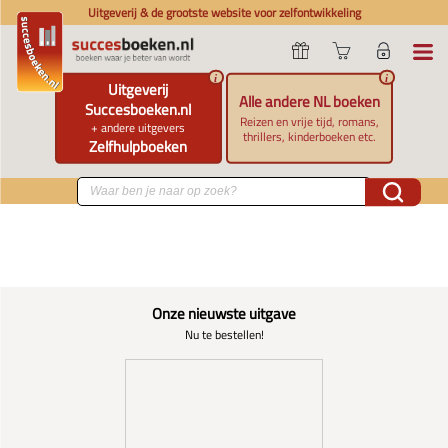
Uitgeverij & de grootste website voor zelfontwikkeling
i
i
Uitgeverij
Alle andere NL boeken
Succesboeken.nl
Reizen en vrije tijd, romans,
+ andere uitgevers
thrillers, kinderboeken etc.
Zelfhulpboeken
Onze nieuwste uitgave
Nu te bestellen!