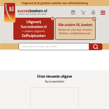
Uitgeverij & de grootste website voor zelfontwikkeling
i
i
Uitgeverij
Alle andere NL boeken
Succesboeken.nl
Reizen en vrije tijd, romans,
+ andere uitgevers
thrillers, kinderboeken etc.
Zelfhulpboeken
Onze nieuwste uitgave
Nu te bestellen!