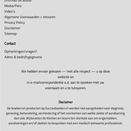
Ontmoet de auteur
Media/Pers
Video's
Algemene Voorwaarden + retouren
Privacy Policy
Disclaimer
Sitemap
Contact
Opmerkingen/vragen?
Adres & bedrijfsgegevens
We hebben ervoor gekozen — met alle respect — u op deze
website en
in e-mailcorrespondentie e.d. aan te spreken met uw
voornaam en u te tutoyeren.
Disclaimer
De boeken en producten op Succesboeken.nl worden niet aangeboden voor diagnose,
genezing, behandeling, vermindering of het voorkomen van welke ziekte of aandoening
dan ook. Wij bevelen de klanten en lezers ten sterkste aan om ongemakken,
aandoeningen en/of ziekten te bespreken met een medisch bekwame professional.