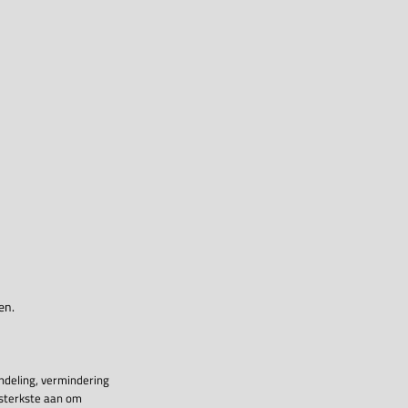
en.
ndeling, vermindering
 sterkste aan om