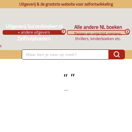
Uitgeverij & de grootste website voor zelfontwikkeling
Uitgeverij Succesboeken.nl
Alle andere NL boeken
+ andere uitgevers
i
i
Reizen en vrije tijd, romans,
Zelfhulpboeken
thrillers, kinderboeken etc.
n