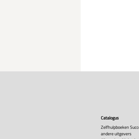
Catalogus
Zelfhulpboeken Succ
andere uitgevers