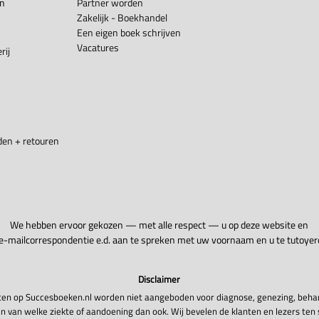
en
Partner worden
Zakelijk - Boekhandel
Een eigen boek schrijven
Vacatures
rij
en + retouren
We hebben ervoor gekozen — met alle respect — u op deze website en
 e-mailcorrespondentie e.d. aan te spreken met uw voornaam en u te tutoyer
Disclaimer
en op Succesboeken.nl worden niet aangeboden voor diagnose, genezing, beha
n van welke ziekte of aandoening dan ook. Wij bevelen de klanten en lezers ten