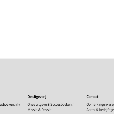
De uitgeverij
Contact
esboeken.nl +
Onze uitgeverij Succesboeken.nl
Opmerkingen/vra
Missie & Passie
Adres & bedrijfsg