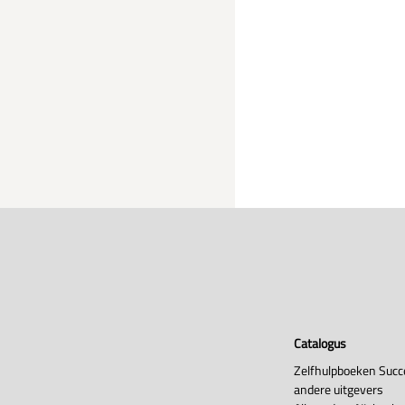
Catalogus
Zelfhulpboeken Succ
andere uitgevers