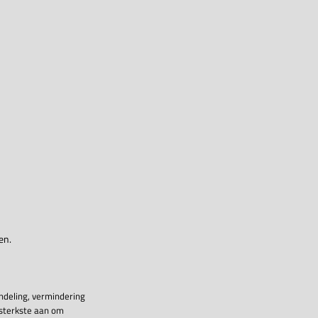
en.
ndeling, vermindering
 sterkste aan om