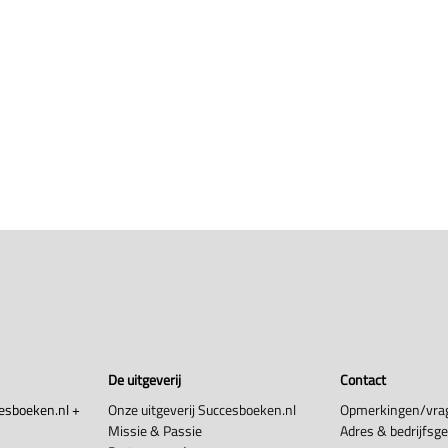
De uitgeverij
Contact
esboeken.nl +
Onze uitgeverij Succesboeken.nl
Opmerkingen/vra
Missie & Passie
Adres & bedrijfsg