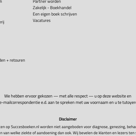
en
Partner worden
Zakelijk - Boekhandel
Een eigen boek schrijven
Vacatures
rij
en + retouren
We hebben ervoor gekozen — met alle respect — u op deze website en
 e-mailcorrespondentie e.d. aan te spreken met uw voornaam en u te tutoyer
Disclaimer
en op Succesboeken.nl worden niet aangeboden voor diagnose, genezing, beha
n van welke ziekte of aandoening dan ook. Wij bevelen de klanten en lezers ten