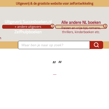
Uitgeverij & de grootste website voor zelfontwikkeling
Uitgeverij Succesboeken.nl
Alle andere NL boeken
+ andere uitgevers
i
i
Reizen en vrije tijd, romans,
Zelfhulpboeken
thrillers, kinderboeken etc.
n