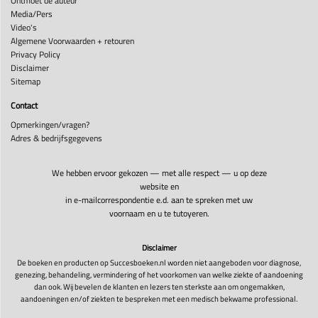
Ontmoet de auteur
Media/Pers
Video's
Algemene Voorwaarden + retouren
Privacy Policy
Disclaimer
Sitemap
Contact
Opmerkingen/vragen?
Adres & bedrijfsgegevens
We hebben ervoor gekozen — met alle respect — u op deze
website en
in e-mailcorrespondentie e.d. aan te spreken met uw
voornaam en u te tutoyeren.
Disclaimer
De boeken en producten op Succesboeken.nl worden niet aangeboden voor diagnose,
genezing, behandeling, vermindering of het voorkomen van welke ziekte of aandoening
dan ook. Wij bevelen de klanten en lezers ten sterkste aan om ongemakken,
aandoeningen en/of ziekten te bespreken met een medisch bekwame professional.