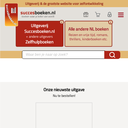
Uitgeverij & de grootste website voor zelfontwikkeling
i
i
Uitgeverij
Alle andere NL boeken
Succesboeken.nl
Reizen en vrije tijd, romans,
+ andere uitgevers
thrillers, kinderboeken etc.
Zelfhulpboeken
Onze nieuwste uitgave
Nu te bestellen!