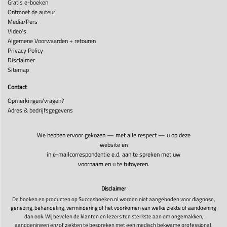
Gratis e-boeken
Ontmoet de auteur
Media/Pers
Video's
Algemene Voorwaarden + retouren
Privacy Policy
Disclaimer
Sitemap
Contact
Opmerkingen/vragen?
Adres & bedrijfsgegevens
We hebben ervoor gekozen — met alle respect — u op deze
website en
in e-mailcorrespondentie e.d. aan te spreken met uw
voornaam en u te tutoyeren.
Disclaimer
De boeken en producten op Succesboeken.nl worden niet aangeboden voor diagnose,
genezing, behandeling, vermindering of het voorkomen van welke ziekte of aandoening
dan ook. Wij bevelen de klanten en lezers ten sterkste aan om ongemakken,
aandoeningen en/of ziekten te bespreken met een medisch bekwame professional.