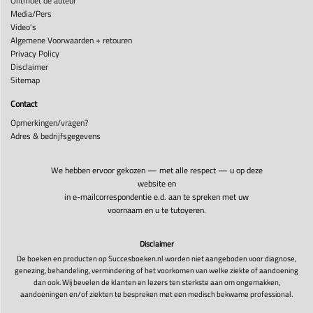
Ontmoet de auteur
Media/Pers
Video's
Algemene Voorwaarden + retouren
Privacy Policy
Disclaimer
Sitemap
Contact
Opmerkingen/vragen?
Adres & bedrijfsgegevens
We hebben ervoor gekozen — met alle respect — u op deze
website en
in e-mailcorrespondentie e.d. aan te spreken met uw
voornaam en u te tutoyeren.
Disclaimer
De boeken en producten op Succesboeken.nl worden niet aangeboden voor diagnose,
genezing, behandeling, vermindering of het voorkomen van welke ziekte of aandoening
dan ook. Wij bevelen de klanten en lezers ten sterkste aan om ongemakken,
aandoeningen en/of ziekten te bespreken met een medisch bekwame professional.