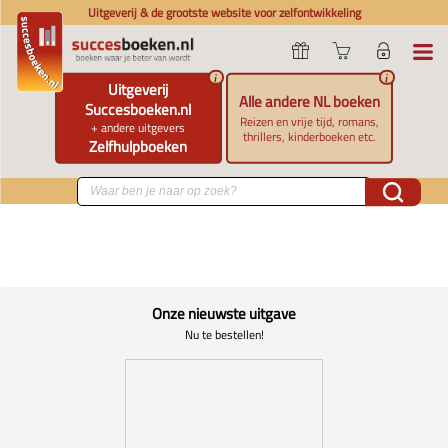
Uitgeverij & de grootste website voor zelfontwikkeling
i
i
Uitgeverij
Alle andere NL boeken
Succesboeken.nl
Reizen en vrije tijd, romans,
+ andere uitgevers
thrillers, kinderboeken etc.
Zelfhulpboeken
Onze nieuwste uitgave
Nu te bestellen!