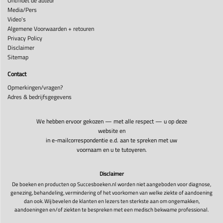
Ontmoet de auteur
Media/Pers
Video's
Algemene Voorwaarden + retouren
Privacy Policy
Disclaimer
Sitemap
Contact
Opmerkingen/vragen?
Adres & bedrijfsgegevens
We hebben ervoor gekozen — met alle respect — u op deze
website en
in e-mailcorrespondentie e.d. aan te spreken met uw
voornaam en u te tutoyeren.
Disclaimer
De boeken en producten op Succesboeken.nl worden niet aangeboden voor diagnose,
genezing, behandeling, vermindering of het voorkomen van welke ziekte of aandoening
dan ook. Wij bevelen de klanten en lezers ten sterkste aan om ongemakken,
aandoeningen en/of ziekten te bespreken met een medisch bekwame professional.