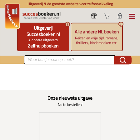
Uitgeverij & de grootste website voor zelfontwikkeling
i
i
Uitgeverij
Alle andere NL boeken
Succesboeken.nl
Reizen en vrije tijd, romans,
+ andere uitgevers
thrillers, kinderboeken etc.
Zelfhulpboeken
Onze nieuwste uitgave
Nu te bestellen!