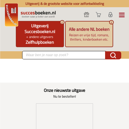
Uitgeverij & de grootste website voor zelfontwikkeling
i
i
Uitgeverij
Alle andere NL boeken
Succesboeken.nl
Reizen en vrije tijd, romans,
+ andere uitgevers
thrillers, kinderboeken etc.
Zelfhulpboeken
Onze nieuwste uitgave
Nu te bestellen!