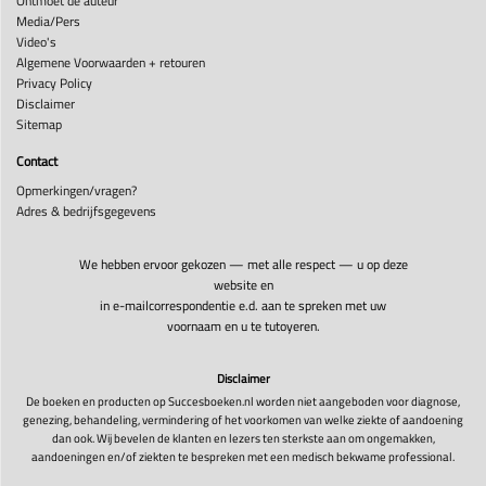
Ontmoet de auteur
Media/Pers
Video's
Algemene Voorwaarden + retouren
Privacy Policy
Disclaimer
Sitemap
Contact
Opmerkingen/vragen?
Adres & bedrijfsgegevens
We hebben ervoor gekozen — met alle respect — u op deze
website en
in e-mailcorrespondentie e.d. aan te spreken met uw
voornaam en u te tutoyeren.
Disclaimer
De boeken en producten op Succesboeken.nl worden niet aangeboden voor diagnose,
genezing, behandeling, vermindering of het voorkomen van welke ziekte of aandoening
dan ook. Wij bevelen de klanten en lezers ten sterkste aan om ongemakken,
aandoeningen en/of ziekten te bespreken met een medisch bekwame professional.