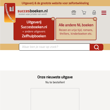
Uitgeverij & de grootste website voor zelfontwikkeling
i
i
Uitgeverij
Alle andere NL boeken
Succesboeken.nl
Reizen en vrije tijd, romans,
+ andere uitgevers
thrillers, kinderboeken etc.
Zelfhulpboeken
Onze nieuwste uitgave
Nu te bestellen!