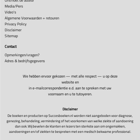
Ontmoet de auteur
Media/Pers
Video's
Algemene Voorwaarden + retouren
Privacy Policy
Disclaimer
Sitemap
Contact
Opmerkingen/vragen?
Adres & bedrijfsgegevens
We hebben ervoor gekozen — met alle respect — u op deze
website en
in e-mailcorrespondentie e.d. aan te spreken met uw
voornaam en u te tutoyeren.
Disclaimer
De boeken en producten op Succesboeken.nl worden niet aangeboden voor diagnose,
genezing, behandeling, vermindering of het voorkomen van welke ziekte of aandoening
dan ook. Wij bevelen de klanten en lezers ten sterkste aan om ongemakken,
aandoeningen en/of ziekten te bespreken met een medisch bekwame professional.