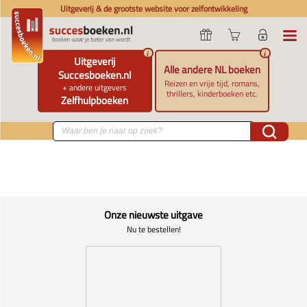
Uitgeverij & de grootste website voor zelfontwikkeling
i
i
Uitgeverij
Alle andere NL boeken
Succesboeken.nl
Reizen en vrije tijd, romans,
+ andere uitgevers
thrillers, kinderboeken etc.
Zelfhulpboeken
Onze nieuwste uitgave
Nu te bestellen!