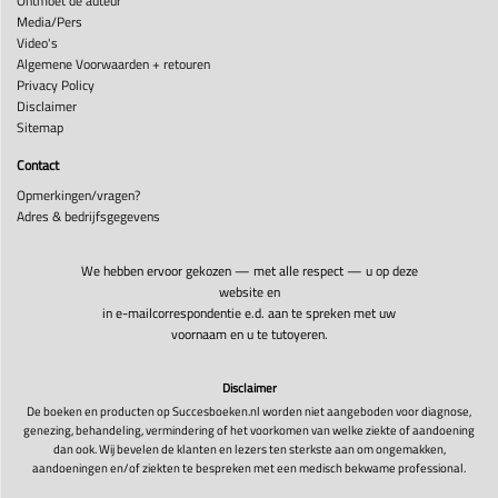
Ontmoet de auteur
Media/Pers
Video's
Algemene Voorwaarden + retouren
Privacy Policy
Disclaimer
Sitemap
Contact
Opmerkingen/vragen?
Adres & bedrijfsgegevens
We hebben ervoor gekozen — met alle respect — u op deze
website en
in e-mailcorrespondentie e.d. aan te spreken met uw
voornaam en u te tutoyeren.
Disclaimer
De boeken en producten op Succesboeken.nl worden niet aangeboden voor diagnose,
genezing, behandeling, vermindering of het voorkomen van welke ziekte of aandoening
dan ook. Wij bevelen de klanten en lezers ten sterkste aan om ongemakken,
aandoeningen en/of ziekten te bespreken met een medisch bekwame professional.