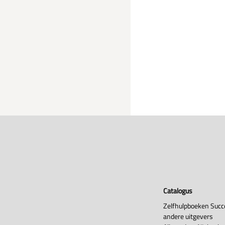
Catalogus
Zelfhulpboeken Succ
andere uitgevers