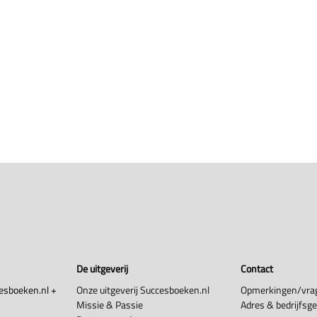
De uitgeverij
Contact
esboeken.nl +
Onze uitgeverij Succesboeken.nl
Opmerkingen/vra
Missie & Passie
Adres & bedrijfsg