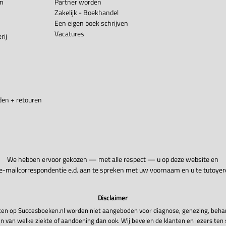
en
Partner worden
Zakelijk - Boekhandel
Een eigen boek schrijven
Vacatures
rij
en + retouren
We hebben ervoor gekozen — met alle respect — u op deze website en
 e-mailcorrespondentie e.d. aan te spreken met uw voornaam en u te tutoyer
Disclaimer
en op Succesboeken.nl worden niet aangeboden voor diagnose, genezing, beha
n van welke ziekte of aandoening dan ook. Wij bevelen de klanten en lezers ten