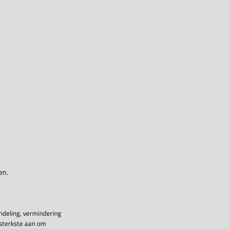
en.
ndeling, vermindering
 sterkste aan om