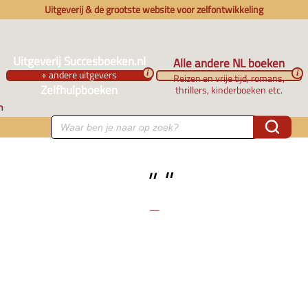
Uitgeverij & de grootste website voor zelfontwikkeling
Uitgeverij Succesboeken.nl
Alle andere NL boeken
+ andere uitgevers
i
i
Reizen en vrije tijd, romans,
Zelfhulpboeken
thrillers, kinderboeken etc.
n