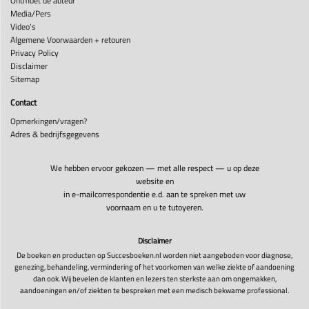
Ontmoet de auteur
Media/Pers
Video's
Algemene Voorwaarden + retouren
Privacy Policy
Disclaimer
Sitemap
Contact
Opmerkingen/vragen?
Adres & bedrijfsgegevens
We hebben ervoor gekozen — met alle respect — u op deze
website en
in e-mailcorrespondentie e.d. aan te spreken met uw
voornaam en u te tutoyeren.
Disclaimer
De boeken en producten op Succesboeken.nl worden niet aangeboden voor diagnose,
genezing, behandeling, vermindering of het voorkomen van welke ziekte of aandoening
dan ook. Wij bevelen de klanten en lezers ten sterkste aan om ongemakken,
aandoeningen en/of ziekten te bespreken met een medisch bekwame professional.