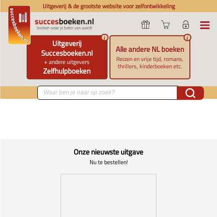
Uitgeverij & de grootste website voor zelfontwikkeling
i
i
Uitgeverij
Alle andere NL boeken
Succesboeken.nl
Reizen en vrije tijd, romans,
+ andere uitgevers
thrillers, kinderboeken etc.
Zelfhulpboeken
Onze nieuwste uitgave
Nu te bestellen!