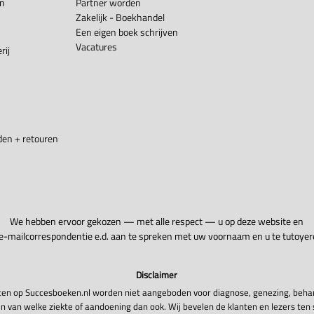
en
Partner worden
Zakelijk - Boekhandel
Een eigen boek schrijven
Vacatures
rij
en + retouren
We hebben ervoor gekozen — met alle respect — u op deze website en
 e-mailcorrespondentie e.d. aan te spreken met uw voornaam en u te tutoyer
Disclaimer
en op Succesboeken.nl worden niet aangeboden voor diagnose, genezing, beha
n van welke ziekte of aandoening dan ook. Wij bevelen de klanten en lezers ten