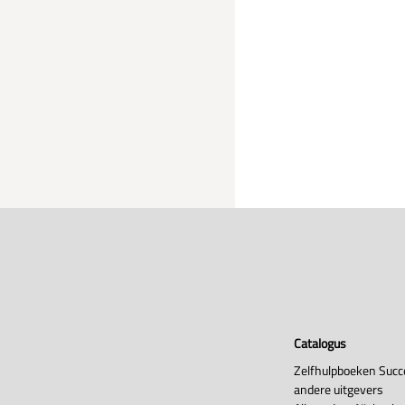
Catalogus
Zelfhulpboeken Succ
andere uitgevers