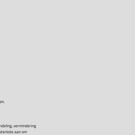
en.
ndeling, vermindering
 sterkste aan om