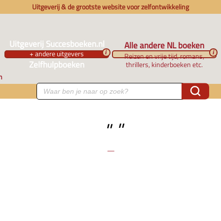
Uitgeverij & de grootste website voor zelfontwikkeling
Uitgeverij Succesboeken.nl
Alle andere NL boeken
+ andere uitgevers
i
i
Reizen en vrije tijd, romans,
Zelfhulpboeken
thrillers, kinderboeken etc.
n