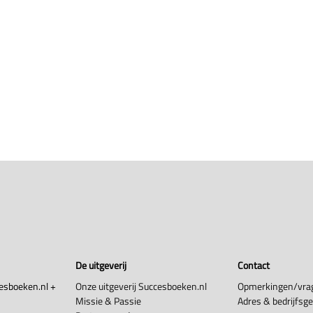
De uitgeverij
Contact
esboeken.nl +
Onze uitgeverij Succesboeken.nl
Opmerkingen/vra
Missie & Passie
Adres & bedrijfsg